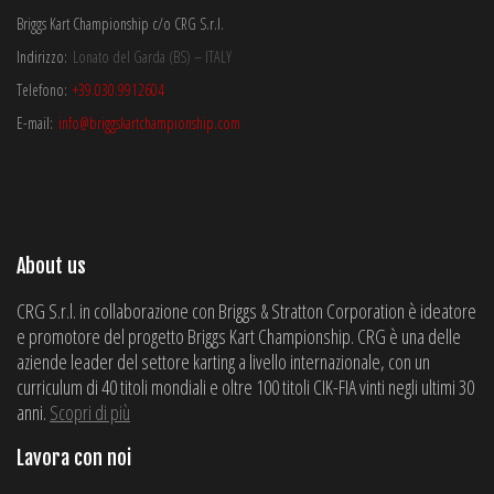
Briggs Kart Championship c/o CRG S.r.l.
Indirizzo:
Lonato del Garda (BS) – ITALY
Telefono:
+39.030.9912604
E-mail:
info@briggskartchampionship.com
About us
CRG S.r.l. in collaborazione con Briggs & Stratton Corporation è ideatore
e promotore del progetto Briggs Kart Championship. CRG è una delle
aziende leader del settore karting a livello internazionale, con un
curriculum di 40 titoli mondiali e oltre 100 titoli CIK-FIA vinti negli ultimi 30
anni.
Scopri di più
Lavora con noi