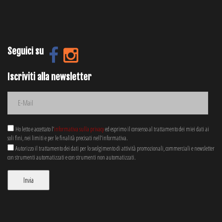
Seguici su
Iscriviti alla newsletter
Ho letto e accettato l’
informativa sulla privacy
ed esprimo il consenso al trattamento dei miei dati ai
soli fini, nei limiti e per le finalità precisati nell’informativa.
Autorizzo il trattamento dei dati per lo svolgimento di attività promozionali, commerciali e newsletter
con strumenti automatizzati e con strumenti non automatizzati.