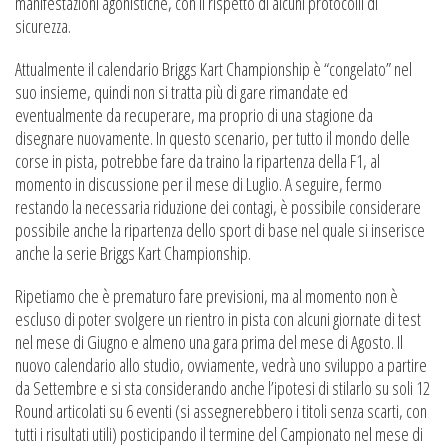
manifestazioni agonistiche, con il rispetto di alcuni protocolli di
sicurezza.
Attualmente il calendario Briggs Kart Championship è “congelato” nel
suo insieme, quindi non si tratta più di gare rimandate ed
eventualmente da recuperare, ma proprio di una stagione da
disegnare nuovamente. In questo scenario, per tutto il mondo delle
corse in pista, potrebbe fare da traino la ripartenza della F1, al
momento in discussione per il mese di Luglio. A seguire, fermo
restando la necessaria riduzione dei contagi, è possibile considerare
possibile anche la ripartenza dello sport di base nel quale si inserisce
anche la serie Briggs Kart Championship.
Ripetiamo che è prematuro fare previsioni, ma al momento non è
escluso di poter svolgere un rientro in pista con alcuni giornate di test
nel mese di Giugno e almeno una gara prima del mese di Agosto. Il
nuovo calendario allo studio, ovviamente, vedrà uno sviluppo a partire
da Settembre e si sta considerando anche l’ipotesi di stilarlo su soli 12
Round articolati su 6 eventi (si assegnerebbero i titoli senza scarti, con
tutti i risultati utili) posticipando il termine del Campionato nel mese di