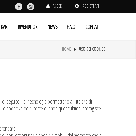
ACCEDI
REGISTRATI
KART
RIVENDITORI
NEWS
F.A.Q.
CONTATTI
HOME
USO DEI COOKIES
di seguito. Tali tecnologie permettono al Titolare di
ul dispositivo dell’Utente quando quest’ultimo interagisce
erenziare.
i applicazioni per dispositivi mobili, dal momento che si