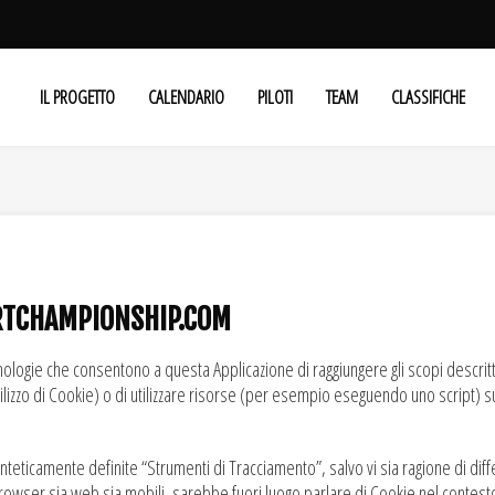
IL PROGETTO
CALENDARIO
PILOTI
TEAM
CLASSIFICHE
RTCHAMPIONSHIP.COM
logie che consentono a questa Applicazione di raggiungere gli scopi descritti 
ilizzo di Cookie) o di utilizzare risorse (per esempio eseguendo uno script) s
teticamente definite “Strumenti di Tracciamento”, salvo vi sia ragione di diff
ser sia web sia mobili, sarebbe fuori luogo parlare di Cookie nel contesto d