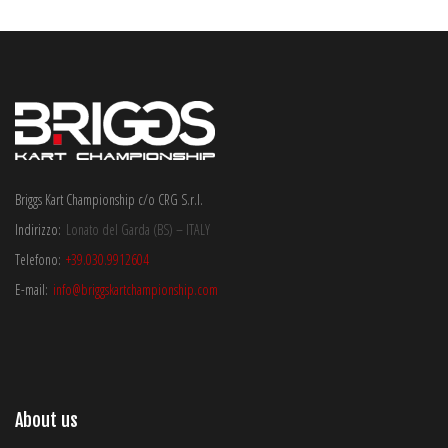
Briggs Kart Championship c/o CRG S.r.l.
Indirizzo:
Lonato del Garda (BS) – ITALY
Telefono:
+39.030.9912604
E-mail:
info@briggskartchampionship.com
About us