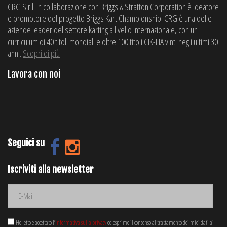
CRG S.r.l. in collaborazione con Briggs & Stratton Corporation è ideatore
e promotore del progetto Briggs Kart Championship. CRG è una delle
aziende leader del settore karting a livello internazionale, con un
curriculum di 40 titoli mondiali e oltre 100 titoli CIK-FIA vinti negli ultimi 30
anni.
Scopri di più
Lavora con noi
Seguici su
Iscriviti alla newsletter
Ho letto e accettato l’
informativa sulla privacy
ed esprimo il consenso al trattamento dei miei dati ai