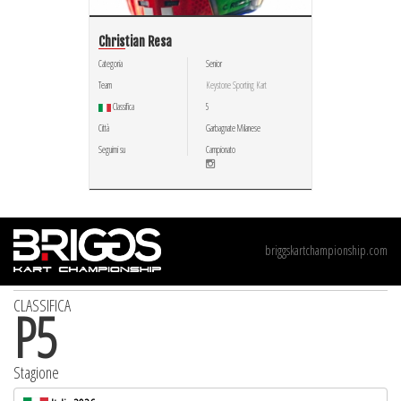
Christian Resa
Categoria
Senior
Team
Keystone Sporting Kart
Classifica
5
Città
Garbagnate Milanese
Seguimi su
Campionato
briggskartchampionship.com
CLASSIFICA
P
5
Stagione