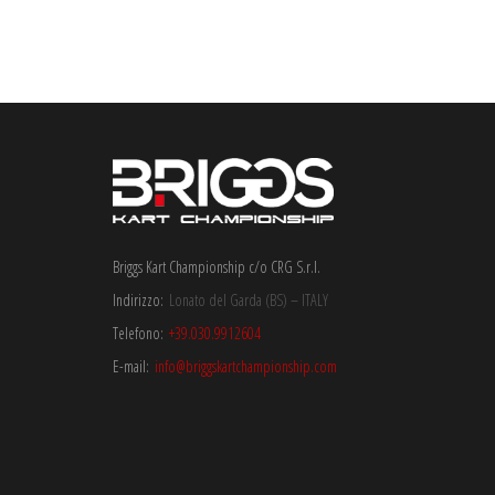
Briggs Kart Championship c/o CRG S.r.l.
Indirizzo:
Lonato del Garda (BS) – ITALY
Telefono:
+39.030.9912604
E-mail:
info@briggskartchampionship.com