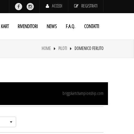
ACCEDI
REGISTRATI
KART
RIVENDITORI
NEWS
F.A.Q.
CONTATTI
HOME
PILOTI
DOMENICO FERLITO
briggskartchampionship.com