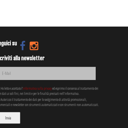
eguici su
criviti alla newsletter
Ho letto e accettato l’
informativa sulla privacy
ed esprimo il consenso al trattamento dei
i dati ai soli fini, nei limiti e per le finalità precisati nell’informativa.
Autorizzo il trattamento dei dati per lo svolgimento di attività promozionali,
merciali e newsletter con strumenti automatizzati e con strumenti non automatizzati.