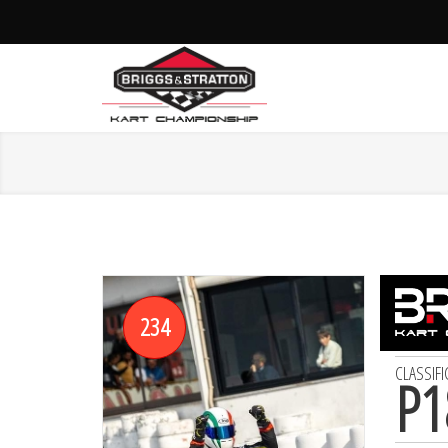
234
CLASSIFI
P
1