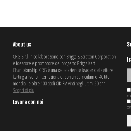
About us
S
CRG S.r.l. in collaborazione con Briggs & Stratton Corporation
Is
è ideatore e promotore del progetto Briggs Kart
Championship. CRG è una delle aziende leader del settore
karting a livello internazionale, con un curriculum di 40 titoli
mondiali e oltre 100 titoli CIK-FIA vinti negli ultimi 30 anni.
Scopri di più
mie
Lavora con noi
com