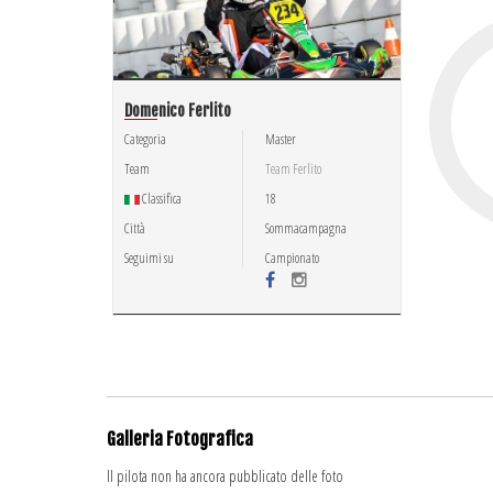
Domenico Ferlito
Categoria
Master
Team
Team Ferlito
Classifica
18
Città
Sommacampagna
Seguimi su
Campionato
Galleria Fotografica
Il pilota non ha ancora pubblicato delle foto