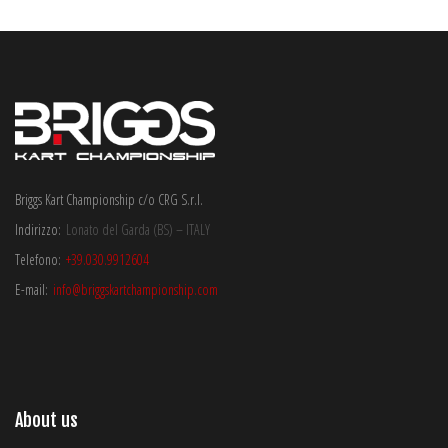
Briggs Kart Championship c/o CRG S.r.l.
Indirizzo:
Lonato del Garda (BS) – ITALY
Telefono:
+39.030.9912604
E-mail:
info@briggskartchampionship.com
About us