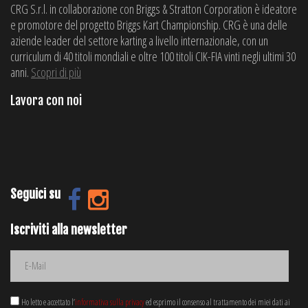
CRG S.r.l. in collaborazione con Briggs & Stratton Corporation è ideatore
e promotore del progetto Briggs Kart Championship. CRG è una delle
aziende leader del settore karting a livello internazionale, con un
curriculum di 40 titoli mondiali e oltre 100 titoli CIK-FIA vinti negli ultimi 30
anni.
Scopri di più
Lavora con noi
Seguici su
Iscriviti alla newsletter
Ho letto e accettato l’
informativa sulla privacy
ed esprimo il consenso al trattamento dei miei dati ai