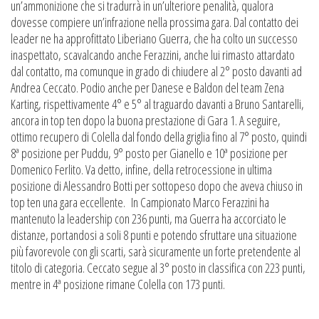
un’ammonizione che si tradurrà in un’ulteriore penalità, qualora
dovesse compiere un’infrazione nella prossima gara. Dal contatto dei
leader ne ha approfittato Liberiano Guerra, che ha colto un successo
inaspettato, scavalcando anche Ferazzini, anche lui rimasto attardato
dal contatto, ma comunque in grado di chiudere al 2° posto davanti ad
Andrea Ceccato. Podio anche per Danese e Baldon del team Zena
Karting, rispettivamente 4° e 5° al traguardo davanti a Bruno Santarelli,
ancora in top ten dopo la buona prestazione di Gara 1. A seguire,
ottimo recupero di Colella dal fondo della griglia fino al 7° posto, quindi
8ª posizione per Puddu, 9° posto per Gianello e 10ª posizione per
Domenico Ferlito. Va detto, infine, della retrocessione in ultima
posizione di Alessandro Botti per sottopeso dopo che aveva chiuso in
top ten una gara eccellente. In Campionato Marco Ferazzini ha
mantenuto la leadership con 236 punti, ma Guerra ha accorciato le
distanze, portandosi a soli 8 punti e potendo sfruttare una situazione
più favorevole con gli scarti, sarà sicuramente un forte pretendente al
titolo di categoria. Ceccato segue al 3° posto in classifica con 223 punti,
mentre in 4ª posizione rimane Colella con 173 punti.