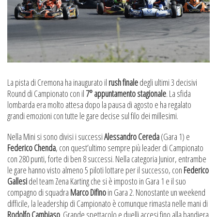
La pista di Cremona ha inaugurato il
rush finale
degli ultimi 3 decisivi
Round di Campionato con il
7° appuntamento stagionale
. La sfida
lombarda era molto attesa dopo la pausa di agosto e ha regalato
grandi emozioni con tutte le gare decise sul filo dei millesimi.
Nella Mini si sono divisi i successi
Alessandro Cereda
(Gara 1) e
Federico Chenda
, con quest’ultimo sempre più leader di Campionato
con 280 punti, forte di ben 8 successi. Nella categoria Junior, entrambe
le gare hanno visto almeno 5 piloti lottare per il successo, con
Federico
Gallesi
del team Zena Karting che si è imposto in Gara 1 e il suo
compagno di squadra
Marco Difino
in Gara 2. Nonostante un weekend
difficile, la leadership di Campionato è comunque rimasta nelle mani di
Rodolfo Cambiaso
. Grande spettacolo e duelli accesi fino alla bandiera