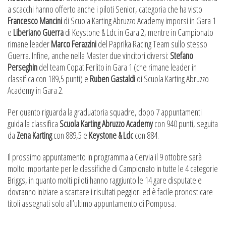
a scacchi hanno offerto anche i piloti Senior, categoria che ha visto
Francesco Mancini
di Scuola Karting Abruzzo Academy imporsi in Gara 1
e
Liberiano Guerra
di Keystone & Ldc in Gara 2, mentre in Campionato
rimane leader
Marco Ferazzini
del Paprika Racing Team sullo stesso
Guerra. Infine, anche nella Master due vincitori diversi:
Stefano
Perseghin
del team Copat Ferlito in Gara 1 (che rimane leader in
classifica con 189,5 punti) e
Ruben Gastaldi
di Scuola Karting Abruzzo
Academy in Gara 2.
Per quanto riguarda la graduatoria squadre, dopo 7 appuntamenti
guida la classifica
Scuola Karting Abruzzo Academy
con 940 punti, seguita
da
Zena Karting
con 889,5 e
Keystone & Ldc
con 884.
Il prossimo appuntamento in programma a Cervia il 9 ottobre sarà
molto importante per le classifiche di Campionato in tutte le 4 categorie
Briggs, in quanto molti piloti hanno raggiunto le 14 gare disputate e
dovranno iniziare a scartare i risultati peggiori ed è facile pronosticare
titoli assegnati solo all’ultimo appuntamento di Pomposa.