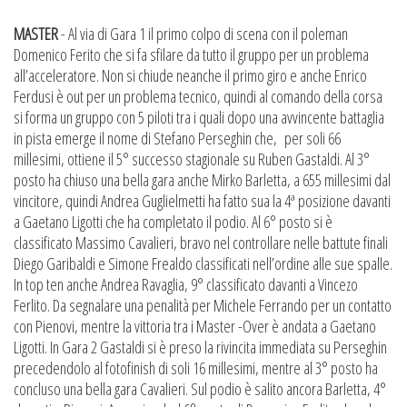
MASTER
- Al via di Gara 1 il primo colpo di scena con il poleman
Domenico Ferito che si fa sfilare da tutto il gruppo per un problema
all’acceleratore. Non si chiude neanche il primo giro e anche Enrico
Ferdusi è out per un problema tecnico, quindi al comando della corsa
si forma un gruppo con 5 piloti tra i quali dopo una avvincente battaglia
in pista emerge il nome di Stefano Perseghin che, per soli 66
millesimi, ottiene il 5° successo stagionale su Ruben Gastaldi. Al 3°
posto ha chiuso una bella gara anche Mirko Barletta, a 655 millesimi dal
vincitore, quindi Andrea Guglielmetti ha fatto sua la 4ª posizione davanti
a Gaetano Ligotti che ha completato il podio. Al 6° posto si è
classificato Massimo Cavalieri, bravo nel controllare nelle battute finali
Diego Garibaldi e Simone Frealdo classificati nell’ordine alle sue spalle.
In top ten anche Andrea Ravaglia, 9° classificato davanti a Vincezo
Ferlito. Da segnalare una penalità per Michele Ferrando per un contatto
con Pienovi, mentre la vittoria tra i Master -Over è andata a Gaetano
Ligotti. In Gara 2 Gastaldi si è preso la rivincita immediata su Perseghin
precedendolo al fotofinish di soli 16 millesimi, mentre al 3° posto ha
concluso una bella gara Cavalieri. Sul podio è salito ancora Barletta, 4°