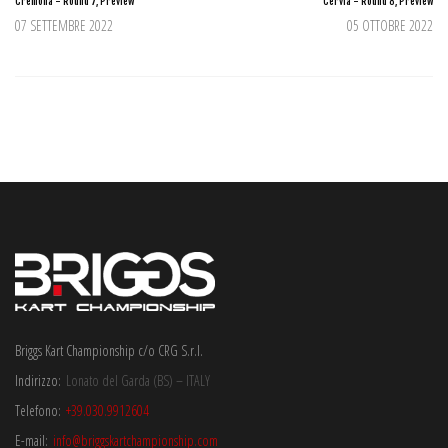
Cremona - Round 7, Preview
Cervia - Round 8, Preview
07 SETTEMBRE 2022
05 OTTOBRE 2022
Briggs Kart Championship c/o CRG S.r.l.
Indirizzo:
Lonato del Garda (BS) – ITALY
Telefono:
+39.030.9912604
E-mail:
info@briggskartchampionship.com