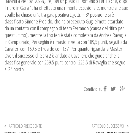
davanti a Pienovi. A seguire, bel 6° posto di Domenico Ferlito che, dopo
il ritiro in Gara 1, ha effettuato una rimonta eccezionale, mentre alle sue
spalle ha chiuso un’altra gara positiva Ligotti. In 8ª posizione si è
classificato Simone Frealdo, che ha preceduto Guglielmetti attardato
da un contatto con il compagno di team Ferrando (causa del ritiro per
quest'ultimo), mentre la top ten è stata completata da Andrea Ravaglia.
In Campionato, Perseghin è rimasto in vetta con 189,5 punti, seguito da
Cavalieri con 169,5 e Frealdo con 157. Per quanto riguarda la Master-
Over, il successo di Gara 2 è andato a Cavalieri, che guida anche la
classifica generale con 259,5 punti contro i 223,5 di Ravaglia che segue
al 2° posto.
Condividi su
ARTICOLO PRECEDENTE
ARTICOLO SUCCESSIVO