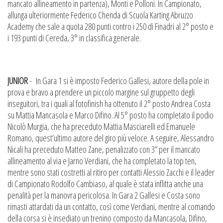
mancato allineamento in partenza), Monti e Polloni. In Campionato,
allunga ulteriormente Federico Chenda di Scuola Karting Abruzzo
Academy che sale a quota 280 punti contro i 250 di Finadri al 2° posto e
i 193 punti di Cereda, 3° in classifica generale.
JUNIOR
- In Gara 1 si è imposto Federico Gallesi, autore della pole in
prova e bravo a prendere un piccolo margine sul gruppetto degli
inseguitori, tra i quali al fotofinish ha ottenuto il 2° posto Andrea Costa
su Mattia Mancasola e Marco Difino. Al 5° posto ha completato il podio
Nicolò Murgia, che ha preceduto Mattia Masciarelli ed Emanuele
Romano, quest’ultimo autore del giro più veloce. A seguire, Alessandro
Nicali ha preceduto Matteo Zane, penalizzato con 3” per il mancato
allineamento al via e Jarno Verdiani, che ha completato la top ten,
mentre sono stati costretti al ritiro per contatti Alessio Zacchi e il leader
di Campionato Rodolfo Cambiaso, al quale è stata inflitta anche una
penalità per la manovra pericolosa. In Gara 2 Gallesi e Costa sono
rimasti attardati da un contatto, così come Verdiani, mentre al comando
della corsa si è insediato un trenino composto da Mancasola, Difino,