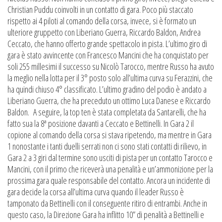
Christian Puddu coinvolti in un contatto di gara. Poco più staccato
rispetto ai 4 piloti al comando della corsa, invece, si è formato un
ulteriore gruppetto con Liberiano Guerra, Riccardo Baldon, Andrea
Ceccato, che hanno offerto grande spettacolo in pista. L’ultimo giro di
gara è stato avvincente con Francesco Mancini che ha conquistato per
soli 255 millesimi il successo su Nicolò Tarocco, mentre Russo ha avuto
la meglio nella lotta per il 3° posto solo all’ultima curva su Ferazzini, che
ha quindi chiuso 4° classificato. L’ultimo gradino del podio è andato a
Liberiano Guerra, che ha preceduto un ottimo Luca Danese e Riccardo
Baldon. A seguire, la top ten è stata completata da Santarelli, che ha
fatto sua la 8ª posizione davanti a Ceccato e Bettinelli. In Gara 2 il
copione al comando della corsa si stava ripetendo, ma mentre in Gara
1 nonostante i tanti duelli serrati non ci sono stati contatti di rilievo, in
Gara 2 a 3 giri dal termine sono usciti di pista per un contatto Tarocco e
Mancini, con il primo che riceverà una penalità e un’ammonizione per la
prossima gara quale responsabile del contatto. Ancora un incidente di
gara decide la corsa all’ultima curva quando il leader Russo è
tamponato da Bettinelli con il conseguente ritiro di entrambi. Anche in
questo caso, la Direzione Gara ha inflitto 10” di penalità a Bettinelli e