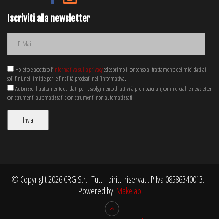
Iscriviti alla newsletter
Ho letto e accettato l’
informativa sulla privacy
ed esprimo il consenso al trattamento dei miei dati ai
soli fini, nei limiti e per le finalità precisati nell’informativa.
Autorizzo il trattamento dei dati per lo svolgimento di attività promozionali, commerciali e newsletter
con strumenti automatizzati e con strumenti non automatizzati.
© Copyright 2026 CRG S.r.l. Tutti i diritti riservati. P.Iva 08586340013. -
Powered by:
Makelab