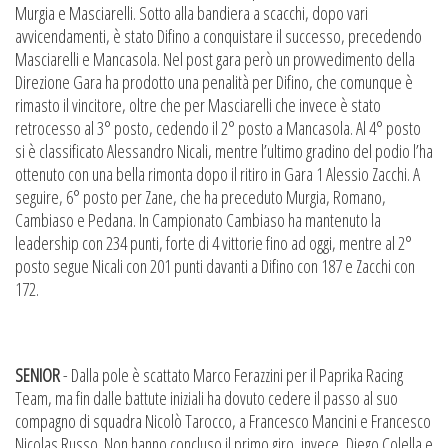
Murgia e Masciarelli. Sotto alla bandiera a scacchi, dopo vari
avvicendamenti, è stato Difino a conquistare il successo, precedendo
Masciarelli e Mancasola. Nel post gara però un provvedimento della
Direzione Gara ha prodotto una penalità per Difino, che comunque è
rimasto il vincitore, oltre che per Masciarelli che invece è stato
retrocesso al 3° posto, cedendo il 2° posto a Mancasola. Al 4° posto
si è classificato Alessandro Nicali, mentre l’ultimo gradino del podio l’ha
ottenuto con una bella rimonta dopo il ritiro in Gara 1 Alessio Zacchi. A
seguire, 6° posto per Zane, che ha preceduto Murgia, Romano,
Cambiaso e Pedana. In Campionato Cambiaso ha mantenuto la
leadership con 234 punti, forte di 4 vittorie fino ad oggi, mentre al 2°
posto segue Nicali con 201 punti davanti a Difino con 187 e Zacchi con
172.
SENIOR
- Dalla pole è scattato Marco Ferazzini per il Paprika Racing
Team, ma fin dalle battute iniziali ha dovuto cedere il passo al suo
compagno di squadra Nicolò Tarocco, a Francesco Mancini e Francesco
Nicolas Russo. Non hanno concluso il primo giro, invece, Diego Colella e