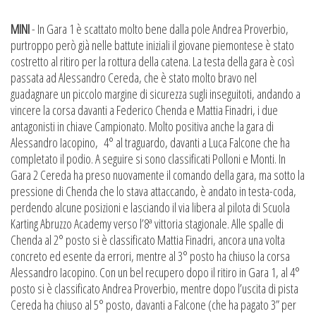
MINI
- In Gara 1 è scattato molto bene dalla pole Andrea Proverbio,
purtroppo però già nelle battute iniziali il giovane piemontese è stato
costretto al ritiro per la rottura della catena. La testa della gara è così
passata ad Alessandro Cereda, che è stato molto bravo nel
guadagnare un piccolo margine di sicurezza sugli inseguitoti, andando a
vincere la corsa davanti a Federico Chenda e Mattia Finadri, i due
antagonisti in chiave Campionato. Molto positiva anche la gara di
Alessandro Iacopino, 4° al traguardo, davanti a Luca Falcone che ha
completato il podio. A seguire si sono classificati Polloni e Monti. In
Gara 2 Cereda ha preso nuovamente il comando della gara, ma sotto la
pressione di Chenda che lo stava attaccando, è andato in testa-coda,
perdendo alcune posizioni e lasciando il via libera al pilota di Scuola
Karting Abruzzo Academy verso l’8ª vittoria stagionale. Alle spalle di
Chenda al 2° posto si è classificato Mattia Finadri, ancora una volta
concreto ed esente da errori, mentre al 3° posto ha chiuso la corsa
Alessandro Iacopino. Con un bel recupero dopo il ritiro in Gara 1, al 4°
posto si è classificato Andrea Proverbio, mentre dopo l’uscita di pista
Cereda ha chiuso al 5° posto, davanti a Falcone (che ha pagato 3” per